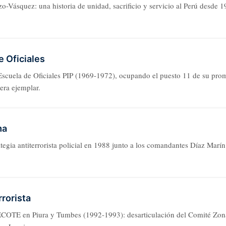
o-Vásquez: una historia de unidad, sacrificio y servicio al Perú desde 1
e Oficiales
Escuela de Oficiales PIP (1969-1972), ocupando el puesto 11 de su pro
rera ejemplar.
ma
ategia antiterrorista policial en 1988 junto a los comandantes Díaz Marín
rrorista
ECOTE en Piura y Tumbes (1992-1993): desarticulación del Comité Zona