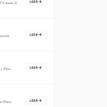
LEER
974 hasta la
LEER
moción.
LEER
 y Elías
LEER
l Piura-