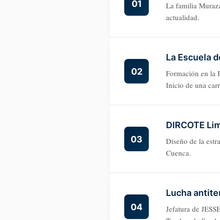
01
La familia Murazz
actualidad.
La Escuela d
02
Formación en la 
Inicio de una car
DIRCOTE Li
03
Diseño de la estr
Cuenca.
Lucha antite
04
Jefatura de JESS