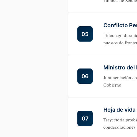
Tumbes de Sende
Conflicto Pe
05
Liderazgo durant
puestos de front
Ministro del 
06
Juramentación com
Gobierno.
Hoja de vida
07
Trayectoria profe
condecoraciones 