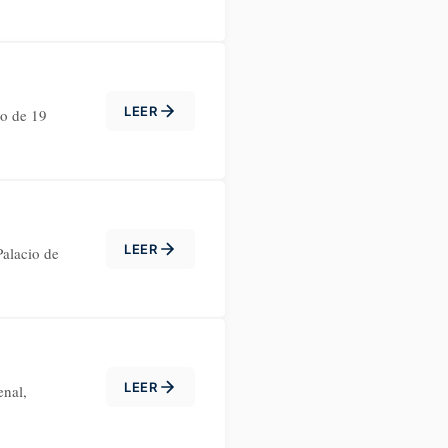
LEER
to de 19
LEER
Palacio de
LEER
enal,